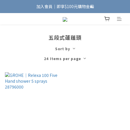
加入會員｜即享$100元購物金🛍️
加入會員｜即享$100元購物金🛍️
安裝維修服務｜Line ID @885wywfl
好友募集中｜官方Line ID @746aztjp
五段式蓮蓬頭
加入會員｜即享$100元購物金🛍️
Sort by
24 Items per page