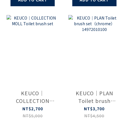
KEUCO｜
KEUCO｜PLAN
COLLECTION
Toilet brush
MOLL Toilet
set（chrome）
NT$2,700
NT$3,700
brush set
14972010100
NT$5,000
NT$4,500