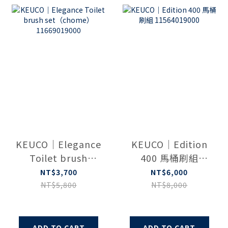
KEUCO｜Elegance
KEUCO｜Edition
Toilet brush
400 馬桶刷組
set（chome）
11564019000
NT$3,700
NT$6,000
11669019000
NT$5,800
NT$8,000
ADD TO CART
ADD TO CART