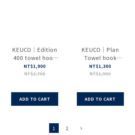
KEUCO｜Edition
KEUCO｜Plan
400 towel hook
Towel hook
chrome
14914010000
NT$1,900
NT$1,300
11515010000
NT$2,700
NT$1,900
ADD TO CART
ADD TO CART
1
2