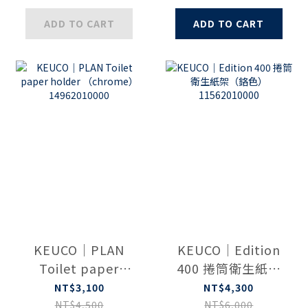
ADD TO CART
ADD TO CART
KEUCO｜PLAN
KEUCO｜Edition
Toilet paper
400 捲筒衛生紙架
holder
（鉻色）
NT$3,100
NT$4,300
（chrome）
11562010000
NT$4,500
NT$6,000