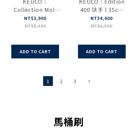
KEUCO｜
KEUCO｜Edition
Collection Moll
400 扶手 l 35cm
grab rail chrome
(鉻色)
NT$3,900
NT$4,600
12707010000
11507010000
NT$8,400
NT$6,500
ADD TO CART
ADD TO CART
1
2
3
馬桶刷