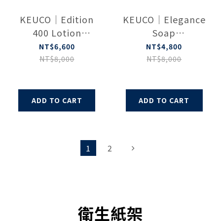
KEUCO｜Edition
KEUCO｜Elegance
400 Lotion
Soap
dispenser
Holder（Chrome）
NT$6,600
NT$4,800
11552019000
11655019000
NT$8,000
NT$8,000
ADD TO CART
ADD TO CART
1
2
衛生紙架