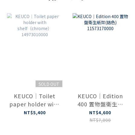
SOLD OUT
KEUCO｜Toilet
KEUCO｜Edition
paper holder with
400 置物盤衛生紙
shelf（chrome）
架(鉻色)
NT$5,400
NT$4,600
14973010000
11573170000
NT$7,000