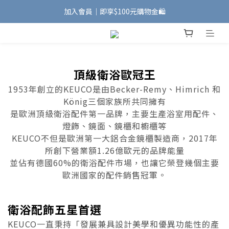
加入會員｜即享$100元購物金🛍️
加入會員｜即享$100元購物金🛍️
安裝維修服務｜Line ID @885wywfl
好友募集中｜官方Line ID @746aztjp
頂級衛浴歐冠王
加入會員｜即享$100元購物金🛍️
1953年創立的KEUCO是由Becker-Remy、Himrich 和
König三個家族所共同擁有
是歐洲頂級衛浴配件第一品牌，主要生產浴室用配件、
燈飾、鏡面、鏡櫃和櫥櫃等
KEUCO不但是歐洲第一大鋁合金鏡櫃製造商，2017年
所創下營業額1.26億歐元的品牌能量
並佔有德國60%的衛浴配件市場，也讓它榮登幾個主要
歐洲國家的配件銷售冠軍。
衛浴配飾五星首選
KEUCO一直秉持「發展兼具設計美學和優異功能性的產