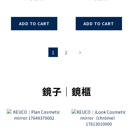
14962010000
ADD TO CART
ADD TO CART
1
2
鏡子｜鏡櫃