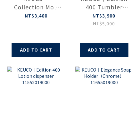
Collection Moll
400 Tumbler
Tumbler holder
holder
NT$3,400
NT$3,900
12750019000
11550019000
NT$5,000
ADD TO CART
ADD TO CART