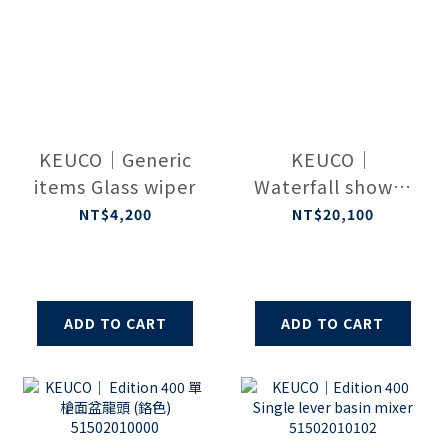
KEUCO｜Generic
KEUCO｜
items Glass wiper
Waterfall shower
DN 15
NT$4,200
NT$20,100
59982010000
ADD TO CART
ADD TO CART