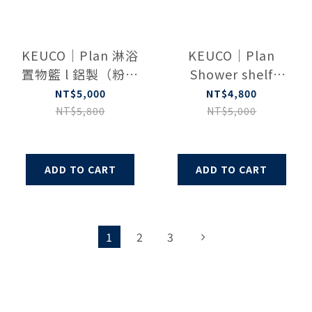
KEUCO｜Plan 淋浴
KEUCO｜Plan
置物籃 l 鋁製（粉烤
Shower shelf
黑）24952370000
24952510000
NT$5,000
NT$4,800
NT$5,800
NT$5,000
ADD TO CART
ADD TO CART
1
2
3