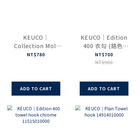
KEUCO｜
KEUCO｜Edition
Collection Moll
400 衣勾 (鉻色)
Towel hook
11514010000
NT$780
NT$700
12715010000
NT$900
ADD TO CART
ADD TO CART