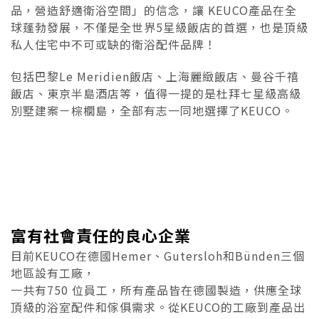
品，營造舒適衛浴空間」的信念，讓 KEUCO產品在全
球蓬勃發展，不僅是全世界5星級飯店的首選，也是頂級
私人住宅中不可或缺的衛浴配件品牌！
包括巴黎Le Meridien飯店、上海麗緻飯店、曼谷千禧
飯店、東京半島酒店等，值得一提的是杜拜七星級高級
別墅建案－棕櫚島，全部有志一同地選擇了KEUCO。
富有社會責任的良心企業
目前KEUCO在德國Hemer、Gutersloh和Bünden三個
地區設有工廠，
一共有750 位員工，所有產品皆在德國製造，供應全球
頂級的浴室配件和傢俱需求。從KEUCO的工廠到產品出