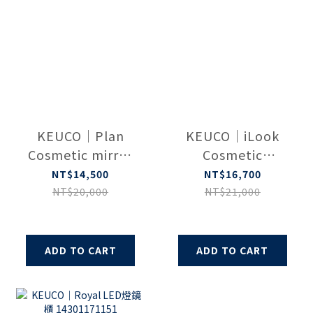
KEUCO｜Plan
KEUCO｜iLook
Cosmetic mirror
Cosmetic
17649370002
mirror（chrome）
NT$14,500
NT$16,700
17613010000
NT$20,000
NT$21,000
ADD TO CART
ADD TO CART