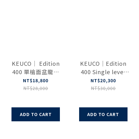
KEUCO｜ Edition
KEUCO｜Edition
400 單槍面盆龍頭
400 Single lever
(鉻色)
basin mixer
NT$18,800
NT$20,300
51502010000
51502010102
NT$28,000
NT$30,000
ADD TO CART
ADD TO CART