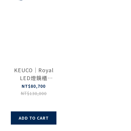
KEUCO｜Royal
LED燈鏡櫃
14301171151
NT$80,700
NT$130,000
ADD TO CART