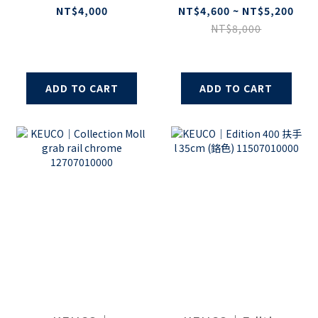
Towel ring
Towel rail
NT$4,000
NT$4,600 ~ NT$5,200
12721010000
12701010600
NT$8,000
12701010800
ADD TO CART
ADD TO CART