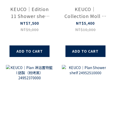
KEUCO｜Edition
KEUCO｜
11 Shower shelf
Collection Moll 置
with glass wiper
物架 l 附刮板 (鉻
NT$7,500
NT$5,400
11159010000
色) 12759010000
NT$9,000
NT$10,000
ADD TO CART
ADD TO CART