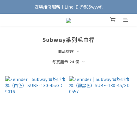
安裝維修服務｜Line ID @885wywfl
加入會員｜即享$100元購物金🛍️
好友募集中｜官方Line ID @746aztjp
加入會員｜即享$100元購物金🛍️
Subway系列毛巾桿
商品排序
每頁顯示 24 個