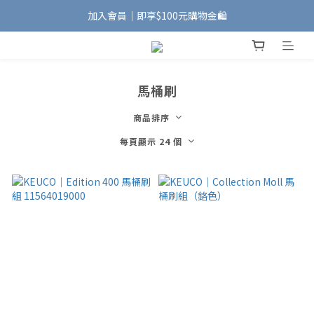
加入會員｜即享$100元購物金🛍️
加入會員｜即享$100元購物金🛍️
安裝維修服務｜Line ID @885wywfl
好友募集中｜官方Line ID @746aztjp
馬桶刷
加入會員｜即享$100元購物金🛍️
商品排序
每頁顯示 24 個