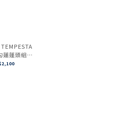
TEMPESTA
掛勾蓮蓬頭組
0310E
$2,100