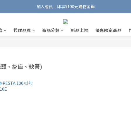
加入會員｜即享$100元購物金🛍️
加入會員｜即享$100元購物金🛍️
安裝維修服務｜Line ID @885wywfl
協
代理品牌
商品分類
新品上架
優惠限定商品
好友募集中｜官方Line ID @746aztjp
加入會員｜即享$100元購物金🛍️
蓬頭、掛座、軟管)