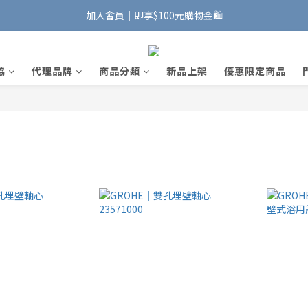
加入會員｜即享$100元購物金🛍️
加入會員｜即享$100元購物金🛍️
安裝維修服務｜Line ID @885wywfl
協
代理品牌
商品分類
新品上架
優惠限定商品
好友募集中｜官方Line ID @746aztjp
加入會員｜即享$100元購物金🛍️