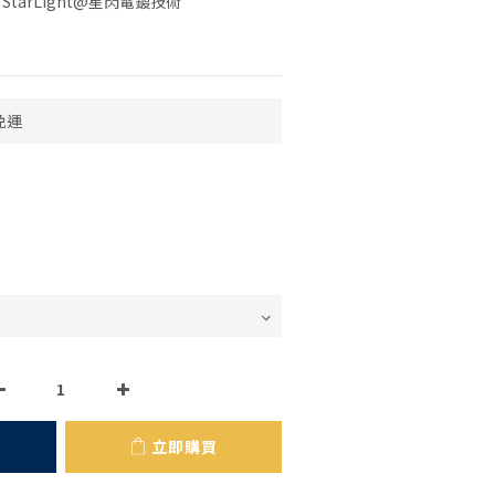
tarLight@星閃電鍍技術
免運
立即購買