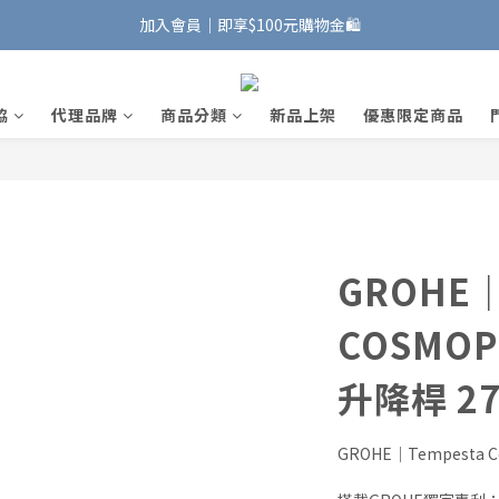
加入會員｜即享$100元購物金🛍️
加入會員｜即享$100元購物金🛍️
安裝維修服務｜Line ID @885wywfl
協
代理品牌
商品分類
新品上架
優惠限定商品
好友募集中｜官方Line ID @746aztjp
加入會員｜即享$100元購物金🛍️
GROHE｜
COSMOP
升降桿 27
GROHE｜Tempesta C