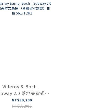
Villeroy & Boch｜
ubway 2.0 落地美背式馬
 （普級省水認證）白色
NT$39,200
5617F2R1
NT$90,900