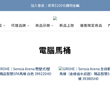
加入會員｜即享$100元購物金🛍️
加入會員｜即享$100元購物金🛍️
安裝維修服務｜Line ID @885wywfl
協
代理品牌
商品分類
新品上架
優惠限定商品
好友募集中｜官方Line ID @746aztjp
加入會員｜即享$100元購物金🛍️
電腦馬桶