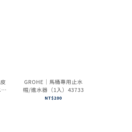
橡皮
GROHE｜馬桶專用止水
水墊
帽/進水器（1入）43733
0
NT$200