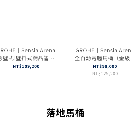
ROHE｜Sensia Arena
GROHE｜Sensia Are
懸壁式l壁掛式精品智慧
全自動電腦馬桶（金級
PA馬桶 白色 39922SHO
水認證）精品智慧SPA
NT$109,200
NT$98,000
39380SH0
NT$125,200
落地馬桶