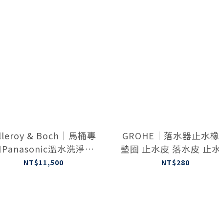
illeroy & Boch｜馬桶專
GROHE｜落水器止水
Panasonic溫水洗淨便
墊圈 止水皮 落水皮 止
座（側控板）白色
片 大小墊片4380800
NT$11,500
NT$280