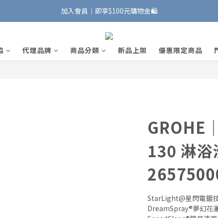
加入會員｜即享$100元購物金🛍️
加入會員｜即享$100元購物金🛍️
安裝維修服務｜Line ID @885wywfl
協
代理品牌
商品分類
新品上架
優惠限定商品
好友募集中｜官方Line ID @746aztjp
加入會員｜即享$100元購物金🛍️
GROHE｜
130 淋
2657500
StarLight@星閃電鍍
DreamSpray®夢幻花