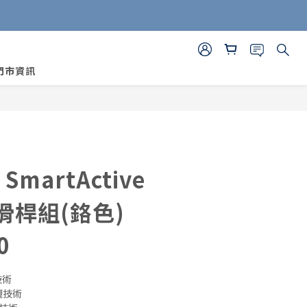
門市資訊
BUY NOW
SmartActive
浴滑桿組(鉻色)
0
技術
灑技術 