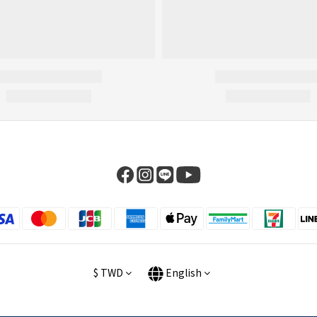
$
TWD
English