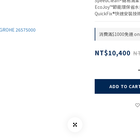
SpeedClean®簡易清
EcoJoy™節能環保省水技
QuickFix®快速安裝技
消費滿$1000免運 on 
NT$10,400
NT
ADD TO CAR