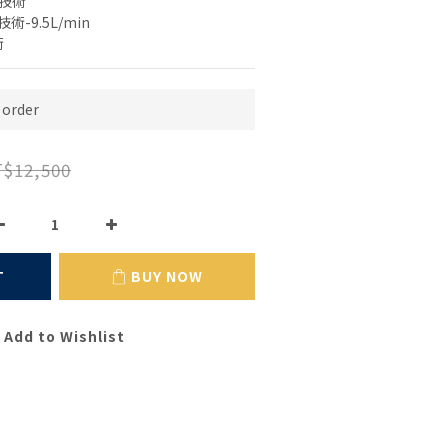
潔技術
術-9.5L/min
術
order
$12,500
T
BUY NOW
Add to Wishlist