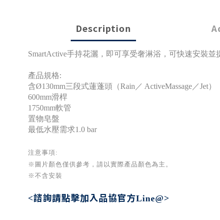
Description
A
SmartActive手持花灑，即可享受奢淋浴，可快速安
產品規格:
含Ø130mm三段式蓮蓬頭（Rain／ ActiveMassage／Jet）
600mm滑桿
1750mm軟管
置物皂盤
最低水壓需求1.0 bar
注意事項:
※圖片顏色僅供參考
，請以實際產品顏色為主。
※不含安裝
諮詢請點擊加入
品協官方
<
Line@>