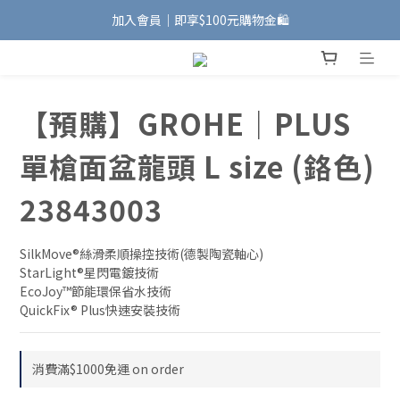
加入會員｜即享$100元購物金🛍️
加入會員｜即享$100元購物金🛍️
安裝維修服務｜Line ID @885wywfl
好友募集中｜官方Line ID @746aztjp
【預購】GROHE｜PLUS
加入會員｜即享$100元購物金🛍️
單槍面盆龍頭 L size (鉻色)
23843003
SilkMove®絲滑柔順操控技術(德製陶瓷軸心)
StarLight®星閃電鍍技術
EcoJoy™節能環保省水技術
QuickFix® Plus快速安裝技術
消費滿$1000免運 on order