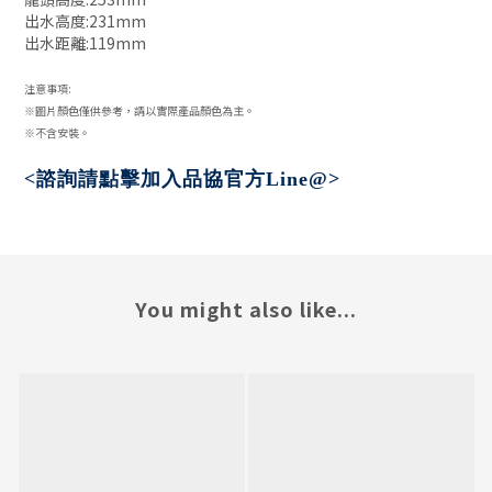
出水高度:231mm
出水距離:119mm
注意事項:
※圖片顏色僅供參考，請以實際產品顏色為主。
※不含安裝。
諮詢請點擊加入
品協官方
<
Line@>
You might also like...