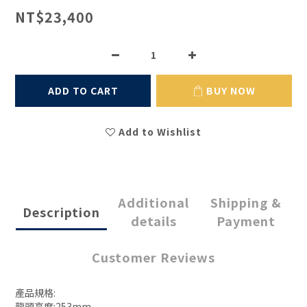
NT$23,400
ADD TO CART
BUY NOW
Add to Wishlist
Additional
Shipping &
Description
details
Payment
Customer Reviews
產品規格:
龍頭高度:253mm