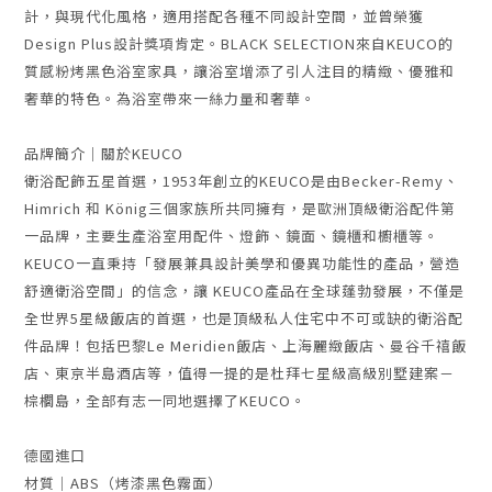
計，與現代化風格，適用搭配各種不同設計空間，並曾榮獲
Design Plus設計獎項肯定。BLACK SELECTION來自KEUCO的
質感粉烤黑色浴室家具，讓浴室增添了引人注目的精緻、優雅和
奢華的特色。為浴室帶來一絲力量和奢華。
品牌簡介｜關於KEUCO
衛浴配飾五星首選，1953年創立的KEUCO是由Becker-Remy、
Himrich 和 König三個家族所共同擁有，是歐洲頂級衛浴配件第
一品牌，主要生產浴室用配件、燈飾、鏡面、鏡櫃和櫥櫃等。
KEUCO一直秉持「發展兼具設計美學和優異功能性的產品，營造
舒適衛浴空間」的信念，讓 KEUCO產品在全球蓬勃發展，不僅是
全世界5星級飯店的首選，也是頂級私人住宅中不可或缺的衛浴配
件品牌！包括巴黎Le Meridien飯店、上海麗緻飯店、曼谷千禧飯
店、東京半島酒店等，值得一提的是杜拜七星級高級別墅建案－
棕櫚島，全部有志一同地選擇了KEUCO。
德國進口
材質｜ABS（烤漆黑色霧面）