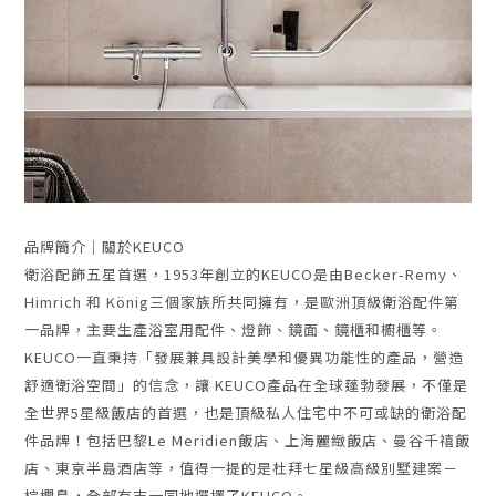
品牌簡介｜關於KEUCO
衛浴配飾五星首選，1953年創立的KEUCO是由Becker-Remy、
Himrich 和 König三個家族所共同擁有，是歐洲頂級衛浴配件第
一品牌，主要生產浴室用配件、燈飾、鏡面、鏡櫃和櫥櫃等。
KEUCO一直秉持「發展兼具設計美學和優異功能性的產品，營造
舒適衛浴空間」的信念，讓 KEUCO產品在全球蓬勃發展，不僅是
全世界5星級飯店的首選，也是頂級私人住宅中不可或缺的衛浴配
件品牌！包括巴黎Le Meridien飯店、上海麗緻飯店、曼谷千禧飯
店、東京半島酒店等，值得一提的是杜拜七星級高級別墅建案－
棕櫚島，全部有志一同地選擇了KEUCO。