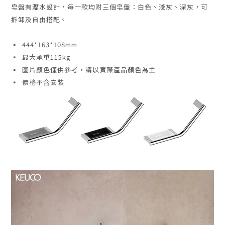
皂盤有瀝水設計
，
每一款均附三個皂盤：白色、淺灰、深灰，可
拆卸及自由搭配。
▪ 444*163*108mm
▪ 最大承重115kg
▪ 圖片顏色僅供參考，請以實際產品顏色為主
▪ 價格不含安裝