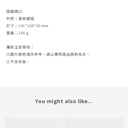
德國進口
材質｜黃銅鍍鉻
尺寸｜141*100*30 mm
重量｜136 g
購買注意事項｜
⚠️
圖片顏色僅供參考
，請以實際產品顏色為主。
⚠️不含安裝。
You might also like...