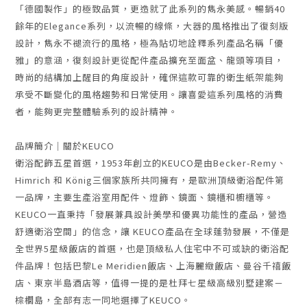
「德國製作」的極致品質，更造就了此系列的雋永美感。暢銷40
餘年的Elegance系列，以流暢的線條，大器的風格推出了復刻版
設計，雋永不褪流行的風格，極為貼切地詮釋系列產品名稱「優
雅」的意涵，復刻設計更從配件產品擴充至面盆、龍頭等項目，
時尚的結構加上醒目的角度設計，確保這款可靠的衛生紙架能夠
承受不斷變化的風格趨勢和日常使用。讓喜愛這系列風格的消費
者，能夠更完整體驗系列的設計精神。
品牌簡介｜關於KEUCO
衛浴配飾五星首選，
1953年創立的KEUCO是由Becker-Remy、
Himrich 和 König三個家族所共同擁有，
是歐洲頂級衛浴配件第
一品牌，主要生產浴室用配件、燈飾、鏡面、鏡櫃和櫥櫃等。
KEUCO一直秉持「發展兼具設計美學和優異功能性的產品，營造
舒適衛浴空間」的信念，讓 KEUCO產品在全球蓬勃發展，不僅是
全世界5星級飯店的首選，也是頂級私人住宅中不可或缺的衛浴配
件品牌！包括巴黎Le Meridien飯店、上海麗緻飯店、曼谷千禧飯
店、東京半島酒店等，值得一提的是杜拜七星級高級別墅建案－
棕櫚島，全部有志一同地選擇了KEUCO。