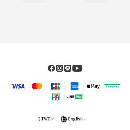
$
TWD
English