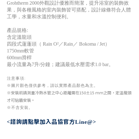
Grohtherm 2000外觀設計優雅而簡潔，提升浴室的裝飾效
果，與各種風格的室內裝飾皆可搭配，設計線條符合人體
工學，水量和水溫控制便利。
產品規格:
含定溫龍頭
四段式蓮蓬頭（ Rain O²／Rain／ Bokoma / Jet）
1750mm軟管
600mm滑桿
最小流量為7升/分鐘；建議最低水壓需求1.0 bar。
注意事項:
※圖片顏色僅供參考
，請以實際產品顏色為主。
※安裝前請測量冷熱水管之中心距離需在150±15 ｍｍ之間，定溫龍頭
才可貼牆安裝。
※不含安裝。
諮詢請點擊加入
品協官方
<
Line@>