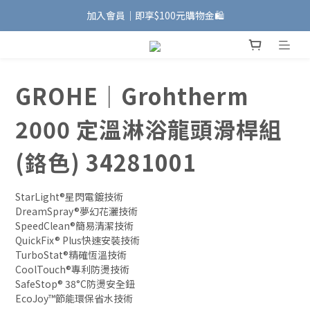
加入會員｜即享$100元購物金🛍️
加入會員｜即享$100元購物金🛍️
安裝維修服務｜Line ID @885wywfl
好友募集中｜官方Line ID @746aztjp
GROHE｜Grohtherm
加入會員｜即享$100元購物金🛍️
2000 定溫淋浴龍頭滑桿組
(鉻色) 34281001
StarLight®星閃電鍍技術
DreamSpray®夢幻花灑技術
SpeedClean®簡易清潔技術
QuickFix® Plus快速安裝技術
TurboStat®精確恆溫技術
CoolTouch®專利防燙技術
SafeStop® 38°C防燙安全鈕
EcoJoy™節能環保省水技術