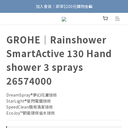
加入會員｜即享$100元購物金🛍️
加入會員｜即享$100元購物金🛍️
安裝維修服務｜Line ID @885wywfl
好友募集中｜官方Line ID @746aztjp
GROHE｜Rainshower
加入會員｜即享$100元購物金🛍️
SmartActive 130 Hand
shower 3 sprays
26574000
DreamSpray®夢幻花灑技術 
StarLight®星閃電鍍技術
SpeedClean簡易清潔技術
EcoJoy™節能環保省水技術