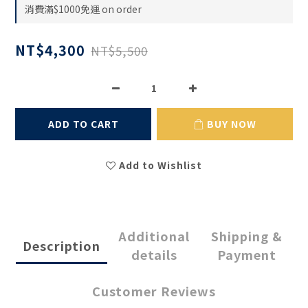
消費滿$1000免運 on order
NT$4,300
NT$5,500
ADD TO CART
BUY NOW
Add to Wishlist
Additional
Shipping &
Description
details
Payment
Customer Reviews