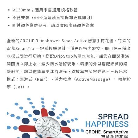
▪ Ø130mm；適用市售通用規格軟管
▪ 不含安裝（⭐⭐⭐蓮蓬頭直接拆卸更換即可）
▪ 圖片顏色僅供參考，請以實際產品顏色為主
全新的GROHE Rainshower SmartActive智慧手持花灑，特殊的
背蓋SmartTip 一鍵式按鈕設計，僅需以指尖輕按，即可在三種出
水模式間進行切換，搭配DripStop防滴水功能，讓您在關閉淋浴
開關後立即止水，減少滴水殘留現象。精細的外型搭配細微的設
計細節，讓您盡情享受沐浴時光，綻放幸福笑容光彩。三段出水
模式：雨淋式（Rain）、活力按摩（ActiveMassage）、 噴射按
摩（Jet）。