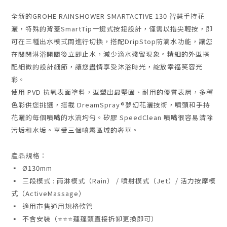
全新的GROHE RAINSHOWER SMARTACTIVE 130 智慧手持花
灑，特殊的背蓋SmartTip一鍵式按鈕設計，僅需以指尖輕按，即
可在三種出水模式間進行切換，搭配DripStop防滴水功能，讓您
在關閉淋浴開關後立即止水，減少滴水殘留現象。精細的外型搭
配細微的設計細節，讓您盡情享受沐浴時光，綻放幸福笑容光
彩。
使用 PVD 抗氧表面塗料，型塑出最堅固、耐用的優質表層，多種
色彩供您挑選，搭載 DreamSpray®夢幻花灑技術，噴頭和手持
花灑的每個噴嘴的水流均勻。矽膠 SpeedClean 噴嘴很容易清除
污垢和水垢。享受三個噴霧區域的奢華。
產品規格：
▪ Ø130mm
▪ 三段模式 : 雨淋模式
（
Rain
） /
噴射模式
（
Jet
）/
活力按摩模
式
（
ActiveMassage
）
▪ 適用市售通用規格軟管
▪ 不含安裝（⭐⭐⭐蓮蓬頭直接拆卸更換即可）