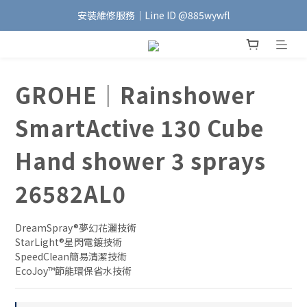
安裝維修服務｜Line ID @885wywfl
加入會員｜即享$100元購物金🛍️
好友募集中｜官方Line ID @746aztjp
加入會員｜即享$100元購物金🛍️
GROHE｜Rainshower
SmartActive 130 Cube
Hand shower 3 sprays
26582AL0
DreamSpray®夢幻花灑技術 
StarLight®星閃電鍍技術
SpeedClean簡易清潔技術
EcoJoy™節能環保省水技術