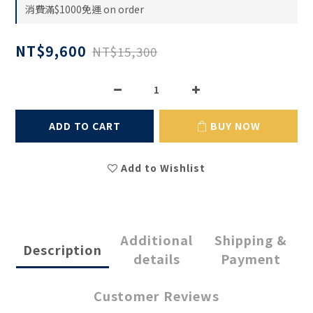
消費滿$1000免運 on order
NT$9,600
NT$15,300
ADD TO CART
BUY NOW
Add to Wishlist
Additional
Shipping &
Description
details
Payment
Customer Reviews