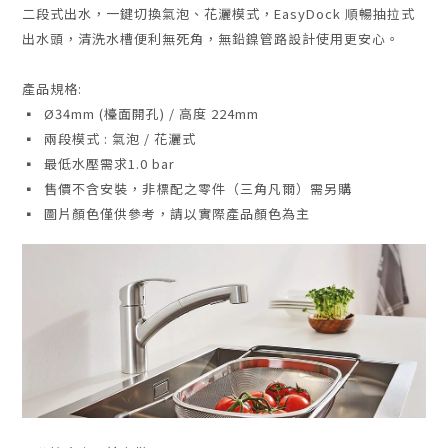
二段式出水，一鍵切換氣泡、花灑模式，EasyDock 順暢抽拉式
出水頭，清洗水槽便利無死角
，
無鉛鎳管路設計使用更安心。
產品規格:
▪ Ø34mm (檯面開孔) / 高度 224mm
▪ 兩段模式 : 氣泡 / 花灑式
▪ 最低水壓需求1.0 bar
▪ 售價不含安裝
，
非標配之零件（三角凡爾）需另購
▪ 圖片顏色僅供參考，請以實際產品顏色為主