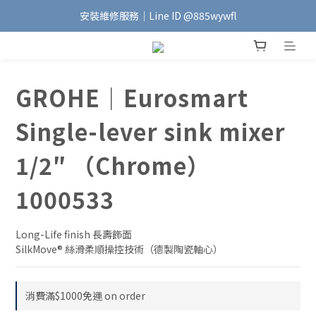
安裝維修服務｜Line ID @885wywfl
加入會員｜即享$100元購物金🛍️
好友募集中｜官方Line ID @746aztjp
加入會員｜即享$100元購物金🛍️
GROHE｜Eurosmart
Single-lever sink mixer
1/2″ （Chrome）
1000533
Long-Life finish 長壽飾面
SilkMove® 絲滑柔順操控技術（德製陶瓷軸心）
消費滿$1000免運 on order