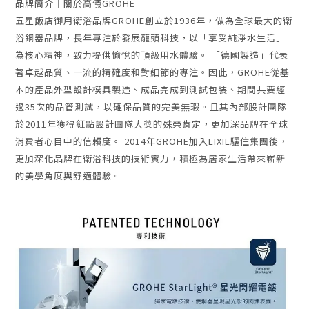
品牌簡介｜關於高儀GROHE
五星飯店御用衛浴品牌GROHE創立於1936年，做為全球最大的衛
浴銅器品牌，長年專注於發展龍頭科技，以「享受純淨水生活」
為核心精神，致力提供愉悅的頂級用水體驗。 「德國製造」代表
著卓越品質、一流的精確度和對細節的專注。因此，GROHE從基
本的產品外型設計模具製造、成品完成到測試包装、期間共要經
過35次的品管測試，以確保品質的完美無瑕。且其內部股計團隊
於2011年獲得紅點設計團隊大獎的殊榮肯定，更加深品牌在全球
消費者心目中的信賴度。 2014年GROHE加入LIXIL驪住集團後，
更加深化品牌在衛浴科技的技術實力，積極為居家生活帶來嶄新
的美學角度與舒適體驗。