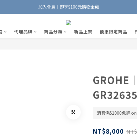
加入會員｜即享$100元購物金🛍️
加入會員｜即享$100元購物金🛍️
安裝維修服務｜Line ID @885wywfl
協
代理品牌
商品分類
新品上架
優惠限定商品
好友募集中｜官方Line ID @746aztjp
加入會員｜即享$100元購物金🛍️
GROH
GR32635
消費滿$1000免運 on 
NT$8,000
NT$