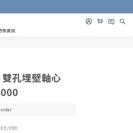
門市資訊
BUY NOW
E｜雙孔埋壁軸心
000
order
13,100