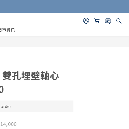
門市資訊
BUY NOW
E｜雙孔埋壁軸心
0
order
14,000