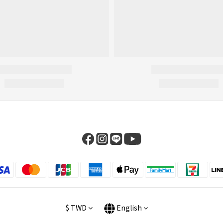
$
TWD
English