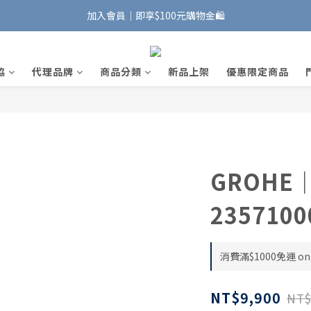
加入會員｜即享$100元購物金🛍️
加入會員｜即享$100元購物金🛍️
安裝維修服務｜Line ID @885wywfl
協
代理品牌
商品分類
新品上架
優惠限定商品
好友募集中｜官方Line ID @746aztjp
加入會員｜即享$100元購物金🛍️
GROH
2357100
消費滿$1000免運 on 
NT$9,900
NT$