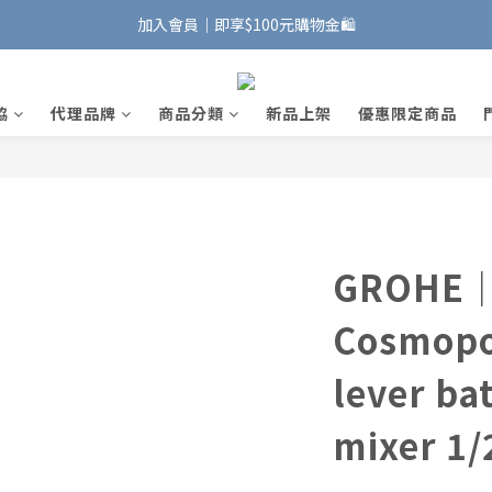
加入會員｜即享$100元購物金🛍️
加入會員｜即享$100元購物金🛍️
安裝維修服務｜Line ID @885wywfl
協
代理品牌
商品分類
新品上架
優惠限定商品
好友募集中｜官方Line ID @746aztjp
加入會員｜即享$100元購物金🛍️
GROHE｜
Cosmopol
lever ba
mixer 1/