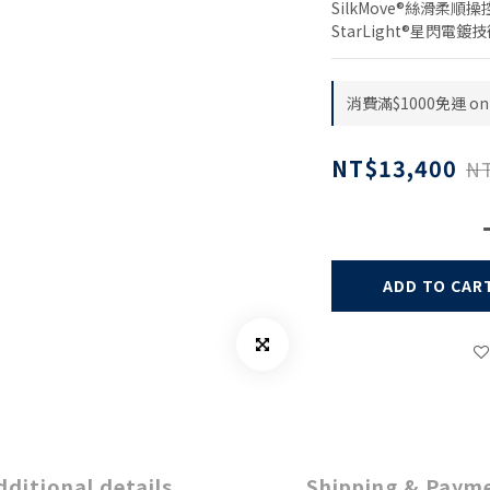
SilkMove®絲滑柔順
StarLight®星閃電鍍
消費滿$1000免運 on 
NT$13,400
NT
ADD TO CAR
dditional details
Shipping & Paym