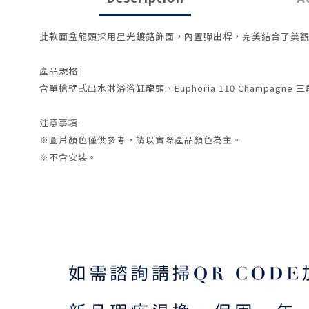
此款面盆龍頭採用星光鍍鉻飾面，內置彈出桿，完美結合了美
產品規格:
含單槍壁式出水淋浴浴缸龍頭、
Euphoria 110 Champagne
注意事項:
※圖片顏色僅供參考，請以實際產品顏色為主。
※不含安裝。