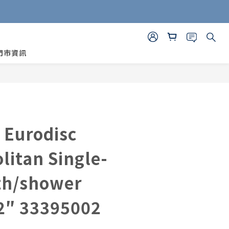
門市資訊
BUY NOW
Eurodisc
itan Single-
th/shower
2″ 33395002