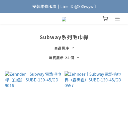
安裝維修服務｜Line ID @885wywfl
加入會員｜即享$100元購物金🛍️
好友募集中｜官方Line ID @746aztjp
加入會員｜即享$100元購物金🛍️
Subway系列毛巾桿
商品排序
每頁顯示 24 個