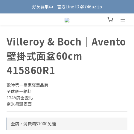
好友募集中｜官方Line ID @746aztjp
加入會員｜即享$100元購物金🛍️
加入會員｜即享$100元購物金🛍️
Villeroy & Boch｜Avento
壁掛式面盆60cm
415860R1
歐陸第一皇家瓷器品牌
全球統一釉料
1245度全瓷化
奈米易潔表面
全店，消費滿$1000免運