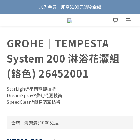
加入會員｜即享$100元購物金🛍️
加入會員｜即享$100元購物金🛍️
安裝維修服務｜Line ID @885wywfl
好友募集中｜官方Line ID @746aztjp
GROHE｜TEMPESTA
加入會員｜即享$100元購物金🛍️
System 200 淋浴花灑組
(鉻色) 26452001
StarLight®星閃電鍍技術
DreamSpray®夢幻花灑技術 
SpeedClean®簡易清潔技術
全店，消費滿$1000免運