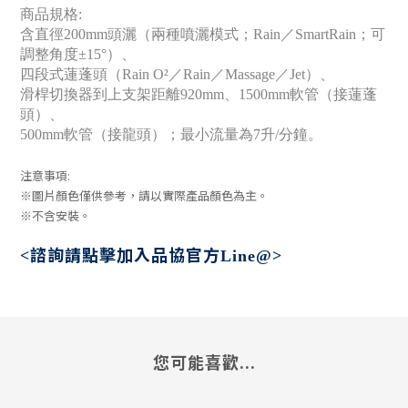
商品規格:
含直徑200mm頭灑（兩種噴灑模式；Rain／SmartRain；可
調整角度±15°）、
四段式蓮蓬頭（Rain O²／Rain／Massage／Jet）、
滑桿切換器到上支架距離920mm、1500mm軟管（接蓮蓬
頭）、
500mm軟管（接龍頭）；最小流量為7升/分鐘。
注意事項:
※圖片顏色僅供參考，請以實際產品顏色為主。
※不含安裝。
諮詢請點擊加入
品協官方
<
Line@>
您可能喜歡...