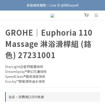
安裝維修服務｜Line ID @885wywfl
加入會員｜即享$100元購物金🛍️
好友募集中｜官方Line ID @746aztjp
加入會員｜即享$100元購物金🛍️
GROHE｜Euphoria 110
Massage 淋浴滑桿組 (鉻
色) 27231001
StarLight@星閃電鍍技術
DreamSpray®夢幻花灑技術 
SpeedClean®簡易清潔技術
EcoJoy™節能環保省水技術
全店，消費滿$1000免運