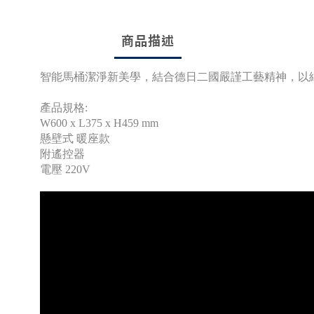
商品描述
智能馬桶潔淨新美學，結合德日二國嚴謹工藝精神，以
產品規格:
W600 x L375 x H459 mm
懸壁式 暖座款
附遙控器
電壓 220V