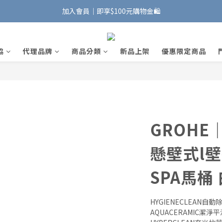
加入會員｜即享$100元購物金🛍️
加入會員｜即享$100元購物金🛍️
安裝維修服務｜Line ID @885wywfl
協
代理品牌
商品分類
新品上架
優惠限定商品
好友募集中｜官方Line ID @746aztjp
加入會員｜即享$100元購物金🛍️
GROHE｜S
懸壁式l
SPA馬桶 
HYGIENECLEAN自
AQUACERAMIC潔淨