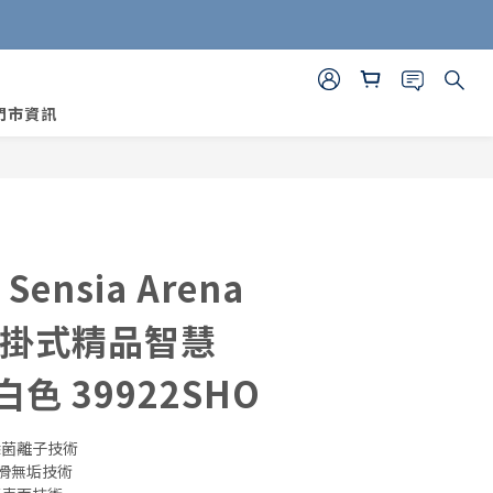
門市資訊
立即購買
ensia Arena
壁掛式精品智慧
白色 39922SHO
動除菌離子技術
平滑無垢技術