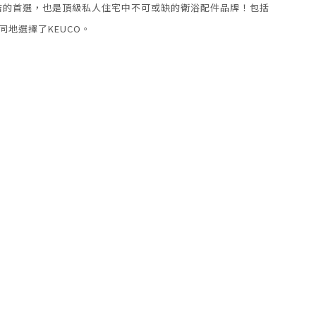
飯店的首選，也是頂級私人住宅中不可或缺的衛浴配件品牌！包括
同地選擇了KEUCO。