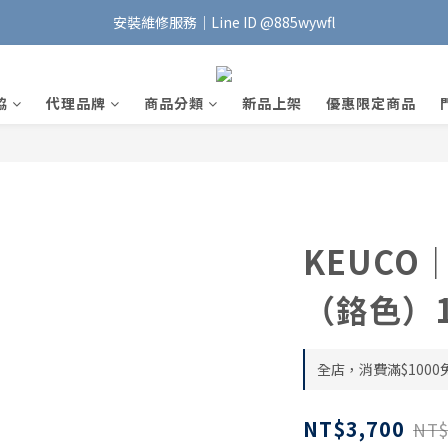
安裝維修服務｜Line ID @885wywfl
加入會員｜即享$100元購物金🛍️
好友募集中｜官方Line ID @746aztjp
協
代理品牌
商品分類
新品上架
優惠限定商品
加入會員｜即享$100元購物金🛍️
KEUCO
（鉻色）14
全店，消費滿$1000
NT$3,700
NT$