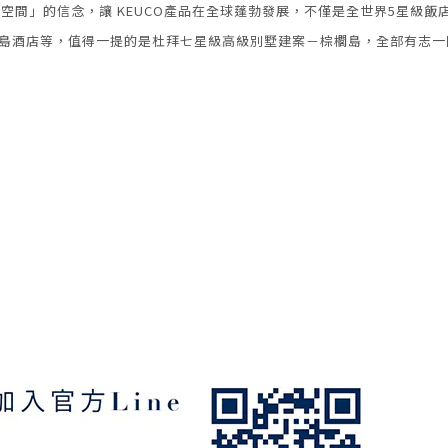
空間」的信念，讓 KEUCO產品在全球蓬勃發展，不僅是全世界5星級
東京半島酒店等，值得一提的是杜拜七星級高級別墅建案－棕櫚島，全部有志一