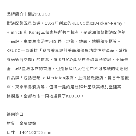
品牌簡介｜關於KEUCO
衛浴配飾五星首選，
1953年創立的KEUCO是由Becker-Remy、
Himrich 和 König三個家族所共同擁有，
是歐洲頂級衛浴配件第
一品牌，主要生產浴室用配件、燈飾、鏡面、鏡櫃和櫥櫃等。
KEUCO一直秉持「發展兼具設計美學和優異功能性的產品，營造
舒適衛浴空間」的信念，讓 KEUCO產品在全球蓬勃發展，不僅是
全世界5星級飯店的首選，也是頂級私人住宅中不可或缺的衛浴配
件品牌！包括巴黎Le Meridien飯店、上海麗緻飯店、曼谷千禧飯
店、東京半島酒店等，值得一提的是杜拜七星級高級別墅建案－
棕櫚島，全部有志一同地選擇了KEUCO。
德國進口
材質｜金屬鍍鉻
尺寸｜140*100*25 mm