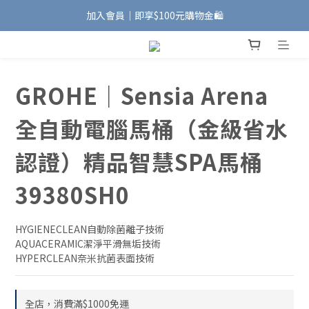
加入會員｜即享$100元購物金🛍️
加入會員｜即享$100元購物金🛍️
安裝維修服務｜Line ID @885wywfl
好友募集中｜官方Line ID @746aztjp
GROHE｜Sensia Arena
加入會員｜即享$100元購物金🛍️
全自動電腦馬桶（金級省水
認證）精品智慧SPA馬桶
39380SH0
HYGIENECLEAN自動除菌離子技術
AQUACERAMIC潔淨平滑無垢技術
HYPERCLEAN奈米抗菌表面技術
全店，消費滿$1000免運