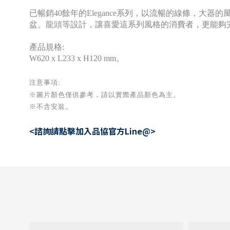
已暢銷40餘年的Elegance系列，以流暢的線條，
盆、龍頭等設計，讓喜愛這系列風格的消費者，更能夠
產品規格:
W620 x L233 x H120 mm。
注意事項:
※圖片顏色僅供參考
，請以實際產品顏色為主。
※不含安裝。
<諮詢請點擊加入品協官方Line@>