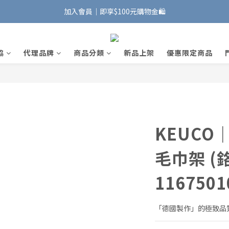
加入會員｜即享$100元購物金🛍️
加入會員｜即享$100元購物金🛍️
安裝維修服務｜Line ID @885wywfl
協
代理品牌
商品分類
新品上架
優惠限定商品
好友募集中｜官方Line ID @746aztjp
加入會員｜即享$100元購物金🛍️
KEUCO｜
毛巾架 (
1167501
「德國製作」的極致品