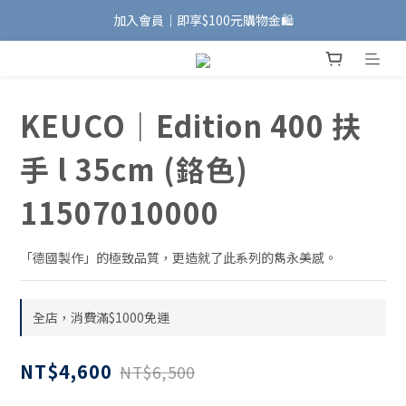
加入會員｜即享$100元購物金🛍️
加入會員｜即享$100元購物金🛍️
安裝維修服務｜Line ID @885wywfl
好友募集中｜官方Line ID @746aztjp
KEUCO｜Edition 400 扶
加入會員｜即享$100元購物金🛍️
手 l 35cm (鉻色)
11507010000
「德國製作」的極致品質，更造就了此系列的雋永美感。
全店，消費滿$1000免運
NT$4,600
NT$6,500