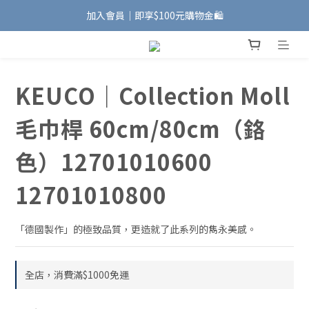
加入會員｜即享$100元購物金🛍️
加入會員｜即享$100元購物金🛍️
安裝維修服務｜Line ID @885wywfl
好友募集中｜官方Line ID @746aztjp
KEUCO｜Collection Moll
加入會員｜即享$100元購物金🛍️
毛巾桿 60cm/80cm（鉻
色）12701010600
12701010800
「德國製作」的極致品質，更造就了此系列的雋永美感。
全店，消費滿$1000免運