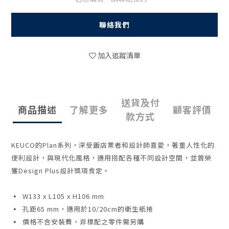
聯絡我們
加入追蹤清單
送貨及付
商品描述
了解更多
顧客評價
款方式
KEUCO的Plan系列，深受飯店業者和設計師喜愛，著重人性化的
便利設計，與現代化風格，適用搭配各種不同設計空間，並曾榮
獲Design Plus設計獎項肯定。
▪ W133 x L105 x H106 mm
▪ 孔距65 mm，適用於10/20cm的衛生紙捲
▪ 價格不含安裝費，非標配之零件需另購