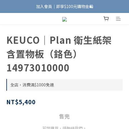
加入會員｜即享$100元購物金🛍️
加入會員｜即享$100元購物金🛍️
安裝維修服務｜Line ID @885wywfl
好友募集中｜官方Line ID @746aztjp
KEUCO｜Plan 衛生紙架
加入會員｜即享$100元購物金🛍️
含置物板（鉻色）
14973010000
全店，消費滿$1000免運
NT$5,400
售完
若想購買，請聯絡我們。