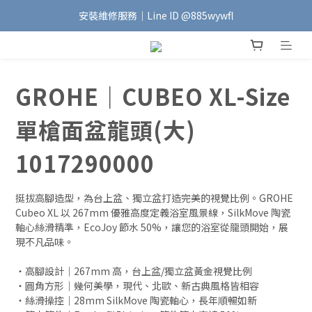
安裝維修服務｜Line ID @885wywfl
加入會員｜即享$100元購物金🛍️
好友募集中｜官方Line ID @746aztjp
加入會員｜即享$100元購物金🛍️
GROHE｜CUBEO XL-Size
單槍面盆龍頭(大)
1017290000
挺拔高腳造型，為台上盆、獨立盆打造完美的視覺比例。GROHE 
Cubeo XL 以 267mm 優雅高度定義浴室風景線，SilkMove 陶瓷
軸心絲滑精準，EcoJoy 節水 50%，讓您的浴室從龍頭開始，展
現不凡品味。
・高腳設計｜267mm 高，台上盆/獨立盆黃金視覺比例
・圓角方形｜幾何美學，現代、北歐、新古典風格皆相容
・絲滑操控｜28mm SilkMove 陶瓷軸心，長年順暢如新