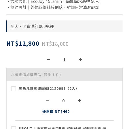
・節水節能｜EcoJoy™ 5L/min，節能節水高達 50%
・簡約設計｜外觀線條純粹俐落，維護日常清潔輕鬆
全店，消費滿$1000免運
NT$12,800
NT$18,000
以優惠價加購商品
(最多 1 件)
三角凡爾無濾網052120699（2入）
優惠價 NT$460
SPOUT｜面盆龍頭專用P管 歐規硬管 歐規排水管 壁