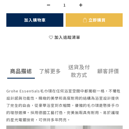
加入購物車
立即購買
加入追蹤清單
送貨及付
商品描述
了解更多
顧客評價
款方式
Grohe Essentials毛巾環在任何浴室空間中都獨樹一格，不犧牲
設計感與功能性。精緻的美學和高度耐用的結構為浴室設計提供
了完全的自由，
從豪華浴室到衣帽間，優雅的毛巾環是懸掛手巾
的理想選擇。採用德國工藝打造，完美無瑕具有耐用、易於護理
的
星光電鍍技術
，可保持多年閃亮。