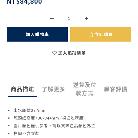
NT$84,800
加入購物車
立即購買
加入追蹤清單
送貨及付
商品描述
了解更多
顧客評價
款方式
▪ 出水距離277mm
▪ 龍頭總高度780-844mm (視埋地深度)
▪ 圖片顏色僅供參考，請以實際產品顏色為主
▪ 售價不含安裝