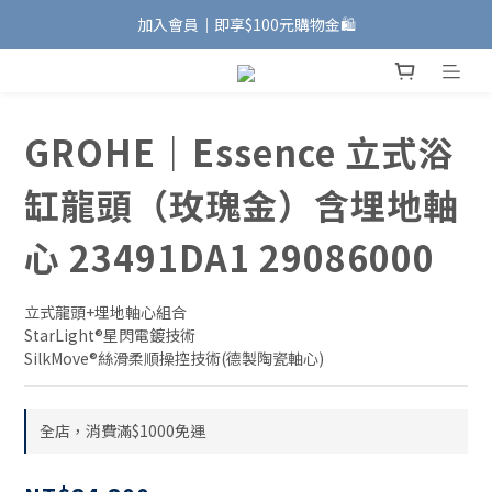
加入會員｜即享$100元購物金🛍️
加入會員｜即享$100元購物金🛍️
安裝維修服務｜Line ID @885wywfl
好友募集中｜官方Line ID @746aztjp
GROHE｜Essence 立式浴
加入會員｜即享$100元購物金🛍️
缸龍頭（玫瑰金）含埋地軸
心 23491DA1 29086000
立式龍頭+埋地軸心組合
StarLight®星閃電鍍技術
SilkMove®絲滑柔順操控技術(德製陶瓷軸心)
全店，消費滿$1000免運