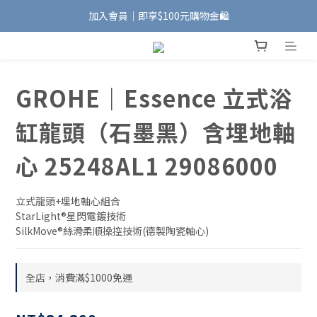
加入會員｜即享$100元購物金🛍️
加入會員｜即享$100元購物金🛍️
安裝維修服務｜Line ID @885wywfl
好友募集中｜官方Line ID @746aztjp
GROHE｜Essence 立式浴
加入會員｜即享$100元購物金🛍️
缸龍頭（石墨黑）含埋地軸
心 25248AL1 29086000
立式龍頭+埋地軸心組合
StarLight®星閃電鍍技術
SilkMove®絲滑柔順操控技術(德製陶瓷軸心)
全店，消費滿$1000免運