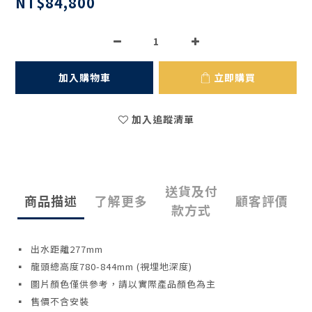
NT$84,800
加入購物車
立即購買
加入追蹤清單
送貨及付
商品描述
了解更多
顧客評價
款方式
▪ 出水距離277mm
▪ 龍頭總高度780-844mm (視埋地深度)
▪ 圖片顏色僅供參考，請以實際產品顏色為主
▪ 售價不含安裝